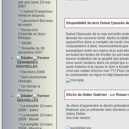
par une lame 19 mai
2007
*
L'amiral D'argenlieu
remet le drapeau
*
Lancement Berceau
Disponibilité du livre Dahut l'pousée d
du marin
*
Noces d'or
Charlotte et Jean-
Dahut l'épousée de la mer est enfin entre
Philippe
devrais les recevoir lundi. Après la déd
aujourd'hui donc à compter de lundi c'est
*
SNSM
cinquantaine à faire, heureusement que
*
Tempête du 09
exemplaire entre les mains et je suis très 
décembre 2007
en lisant les textes de Krystin on est vr
bonne restitution de la qualité des photo
DERNIERES
nous avoir soutenu dans ce projet qui 
NOUVELLES
autre histoire et je laisse le soin à Kryst
c'est son métier d'écrire non ??? Pour ce
*
Elections 2008
le commander en ligne ici
http://www.re
*
Sein économise
l'énergie
*
Un Sénan à
l'honneur
Décès de Didier Guilcher
- par
Ronan
l
NOUVELLES
Je viens d'apprendre le décès prématuré
*
La tempête 10 mars
tristesse que je présente mes sincères 
2008 - Jakez
Adieu Didier.
*
La tempête 10 mars
Joa d'an anaon.
2008 - Marite
*
La tempête 10 mars
2008 - Maurice