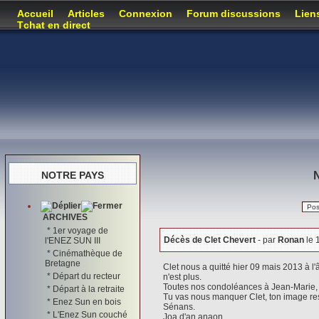
Accueil
Articles
Connexion
Forum discussions
Lien
Tchat en direct
NOTRE PAYS
N
Pos
ARCHIVES
*
1er voyage de
Décès de Clet Chevert
- par
Ronan
le 
l'ENEZ SUN III
*
Cinémathèque de
Bretagne
Clet nous a quitté hier 09 mais 2013 à l
*
Départ du recteur
n'est plus.
Toutes nos condoléances à Jean-Marie, He
*
Départ à la retraite
Tu vas nous manquer Clet, ton image reste
*
Enez Sun en bois
Sénans.
*
L'Enez Sun couché
Joa d'an anaon