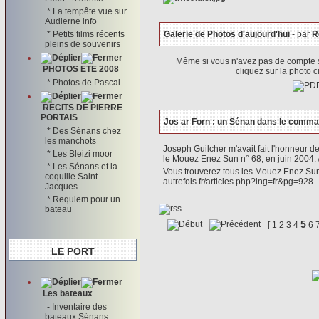
*
La tempête vue sur
Audierne info
*
Petits films récents
Galerie de Photos d'aujourd'hui
- par
R
pleins de souvenirs
Même si vous n'avez pas de compte 
PHOTOS ETE 2008
cliquez sur la photo 
*
Photos de Pascal
RECITS DE PIERRE
PORTAIS
Jos ar Forn : un Sénan dans le comma
*
Des Sénans chez
les manchots
Joseph Guilcher m'avait fait l'honneur d
*
Les Bleizi moor
le Mouez Enez Sun n° 68, en juin 2004. A
*
Les Sénans et la
Vous trouverez tous les Mouez Enez Sun
coquille Saint-
autrefois.fr/articles.php?lng=fr&pg=928
Jacques
*
Requiem pour un
bateau
5
[
1
2
3
4
6
LE PORT
Les bateaux
-
Inventaire des
bateaux Sénans