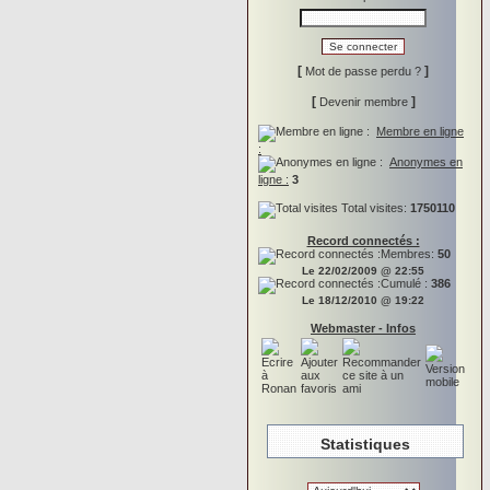
[
]
Mot de passe perdu ?
[
]
Devenir membre
Membre en ligne
:
Anonymes en
ligne :
3
Total visites:
1750110
Record connectés :
Membres:
50
Le 22/02/2009 @ 22:55
Cumulé :
386
Le 18/12/2010 @ 19:22
Webmaster - Infos
Statistiques