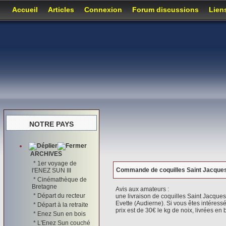
Accueil
Articles
Connexion
Forum discussions
Lien
NOTRE PAYS
ARCHIVES
*
1er voyage de
Commande de coquilles Saint Jacque
l'ENEZ SUN III
*
Cinémathèque de
Bretagne
Avis aux amateurs :
*
Départ du recteur
une livraison de coquilles Saint Jacques
Evette (Audierne). Si vous êtes intéress
*
Départ à la retraite
prix est de 30€ le kg de noix, livrées e
*
Enez Sun en bois
*
L'Enez Sun couché