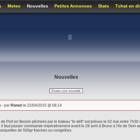
s
Meteo
Nouvelles
Petites Annonces
Stats
Tchat en di
Nouvelles
Poster une nouvelle
s
- par
Ronan
le 22/04/2015 @ 08:14
 de Port en Bessin pêchées par le bateau "le défi" est prévue le 02 mai entre 7h30
é il faut passer commande impérativement avant le 28 avril à Bruno à l'ile de Sein
n barquettes de 500gr fraiches ou congelées.