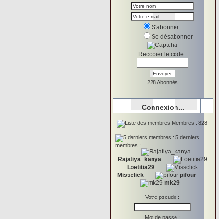
S'abonner
Se désabonner
Recopier le code :
228 Abonnés
Connexion...
Membres : 828
5 derniers
membres :
Rajatiya_kanya
Loetitia29
Missclick
pifour
mk29
Votre pseudo :
Mot de passe :