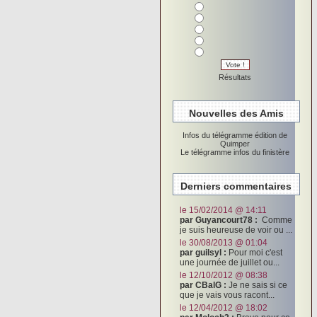
Vote !
Résultats
Nouvelles des Amis
Infos du télégramme édition de
Quimper
Le télégramme infos du finistère
Derniers commentaires
le 15/02/2014 @ 14:11
par Guyancourt78 :
Comme
je suis heureuse de voir ou ...
le 30/08/2013 @ 01:04
par guilsyl :
Pour moi c'est
une journée de juillet ou...
le 12/10/2012 @ 08:38
par CBalG :
Je ne sais si ce
que je vais vous racont...
le 12/04/2012 @ 18:02