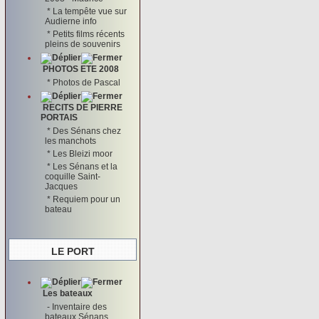
*
La tempête vue sur
Audierne info
*
Petits films récents
pleins de souvenirs
PHOTOS ETE 2008
*
Photos de Pascal
RECITS DE PIERRE
PORTAIS
*
Des Sénans chez
les manchots
*
Les Bleizi moor
*
Les Sénans et la
coquille Saint-
Jacques
*
Requiem pour un
bateau
LE PORT
Les bateaux
-
Inventaire des
bateaux Sénans