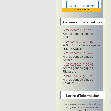
© meteo24.fr
Derniers billets publiés
le 29/04/2012 @ 14:10
Arbres genealogiques -
Follic...
le 24/02/2012 @ 14:07
ARCHIVES - 1er voyage de
l'ENEZ SUN III...
le 27/01/2012 @ 09:47
Arbres genealogiques -
Spinec...
le 27/01/2012 @ 09:43
Arbres genealogiques -
Richard...
le 24/01/2012 @ 19:23
Arbres genealogiques -
Fouquet...
Lettre d'information
Pour avoir des nouvelles de ce
site, inscrivez-vous à notre
Newsletter.