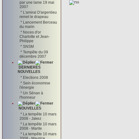
par une lame 19 mai
2007
*
L'amiral D'argenlieu
remet le drapeau
*
Lancement Berceau
du marin
*
Noces d'or
Charlotte et Jean-
Philippe
*
SNSM
*
Tempête du 09
décembre 2007
DERNIERES
NOUVELLES
*
Elections 2008
*
Sein économise
l'énergie
*
Un Sénan à
l'honneur
NOUVELLES
*
La tempête 10 mars
2008 - Jakez
*
La tempête 10 mars
2008 - Marite
*
La tempête 10 mars
2008 - Maurice