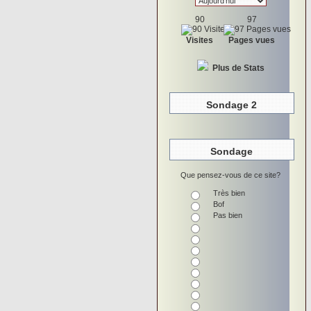
90
97
Visites
Pages vues
Plus de Stats
Sondage 2
Sondage
Que pensez-vous de ce site?
Très bien
Bof
Pas bien