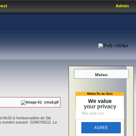
rect
Admin
Meteo
Météo Île de Sein
 et 8h30 à l'embarcadère de Ste
 au numéro suivant : 0298709111. Le