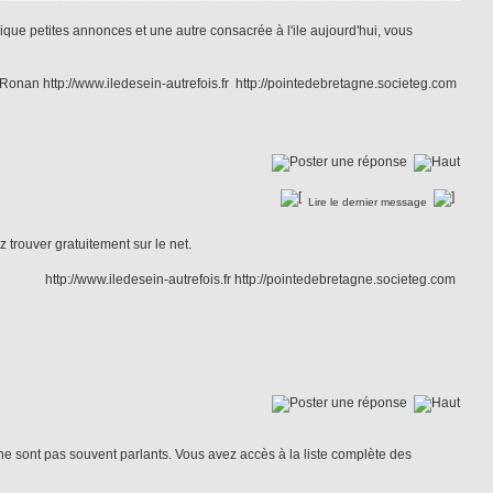
ique petites annonces et une autre consacrée à l'ile aujourd'hui, vous
Ronan http://www.iledesein-autrefois.fr http://pointedebretagne.societeg.com
Lire le dernier message
z trouver gratuitement sur le net.
http://www.iledesein-autrefois.fr http://pointedebretagne.societeg.com
ne sont pas souvent parlants. Vous avez accès à la liste complète des