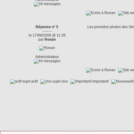
Réponse n° 5
Les première photos des Sén
--------
le 17/09/2008 @ 11:39
par
Ronan
Administrateur
sujet actif
sujet clos
Important!
N