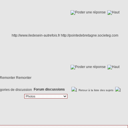
http://www.iledesein-autrefois.fr http://pointedebretagne.societeg.com
Remonter
Forum discussions
Retour à la liste des sujets