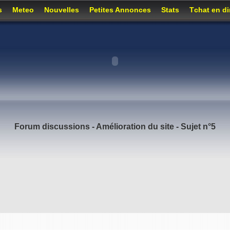
s
Meteo
Nouvelles
Petites Annonces
Stats
Tchat en di
Forum discussions
-
Amélioration du site
- Sujet n°5