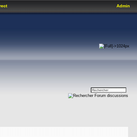
rect
Admin