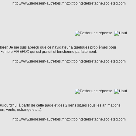
http://www.iledesein-autrefois.fr http://pointedebretagne.societeg.com
explorer. Je me suis aperçu que ce navigateur a quelques problèmes pour
par exemple FIREFOX qui est gratuit et fonctionne parfaitement.
http://www.iledesein-autrefois.fr http://pointedebretagne.societeg.com
ujourd'hui à partir de cette page et des 2 liens situés sous les animations
n, vente, échange etc...).
http://www.iledesein-autrefois.fr http://pointedebretagne.societeg.com